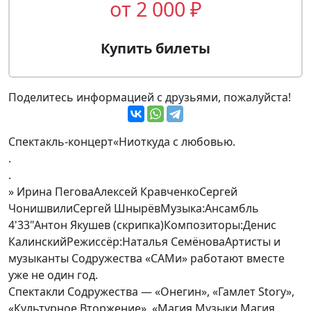
от 2 000 ₽
Купить билеты
Поделитесь информацией с друзьями, пожалуйста!
Спектакль-концерт«Ниоткуда с любовью.
.
.
» Ирина ПеговаАлексей КравченкоСергей
ЧонишвилиСергей ШнырёвМузыка:‍Ансамбль
4'33"Антон Якушев (скрипка)Композиторы:Денис
КалинскийРежиссёр:Наталья СемёноваАртисты и
музыканты Содружества «САМи» работают вместе
уже не один год.
Спектакли Содружества — «Онегин», «Гамлет Story»,
«Культурное Вторжение», «Магия Музыки Магия