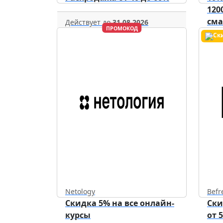
120
см
Действует до
31.08.2026
ПРОМОКОД
уст
Netology
Befr
Скидка 5% на все онлайн-
Ски
курсы
от 