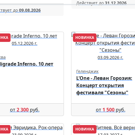
Действует до
31.12.2026
твует до
09.08.2026
ИНКА
НОВИНКА
05.12.2026 г.
ква
03.09.2026 г.
digrade Inferno. 10 лет
Геленджик
L’One - Леван Горозия:
Концерт открытия
фестиваля "Сезоны"
от
2 300
руб.
от
1 500
руб.
ИНКА
НОВИНКА
23.09.2026 г.
17.03.2027 г.