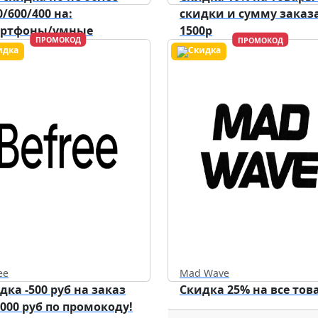
0/600/400 на:
скидки и сумму заказа
артфоны/умные
1500р
ПРОМОКОД
ПРОМОКОД
ройства/аксессуары.
Действует до
31.12.2026
ee
Mad Wave
дка -500 руб на заказ
Скидка 25% на все тов
5000 руб по промокоду!