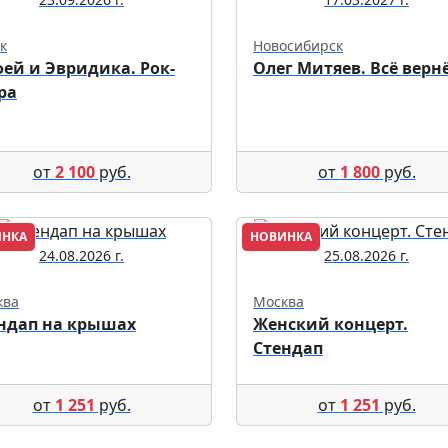
к
Новосибирск
ей и Эвридика. Рок-
Олег Митяев. Всё верн
ра
от
2 100
руб.
от
1 800
руб.
ИНКА
НОВИНКА
24.08.2026 г.
25.08.2026 г.
ква
Москва
ндап на крышах
Женский концерт.
Стендап
от
1 251
руб.
от
1 251
руб.