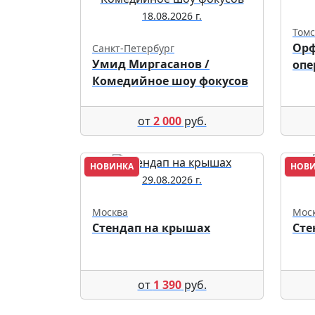
18.08.2026 г.
Томс
Орф
Санкт-Петербург
Умид Миргасанов /
опе
Комедийное шоу фокусов
от
2 000
руб.
НОВИНКА
НОВ
29.08.2026 г.
Москва
Мос
Стендап на крышах
Сте
от
1 390
руб.