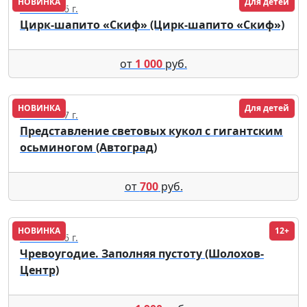
НОВИНКА
Для детей
13.08.2026 г.
Цирк-шапито «Скиф» (Цирк-шапито «Скиф»)
от
1 000
руб.
НОВИНКА
Для детей
20.02.2027 г.
Представление световых кукол с гигантским
осьминогом (Автоград)
от
700
руб.
НОВИНКА
12+
01.09.2026 г.
Чревоугодие. Заполняя пустоту (Шолохов-
Центр)