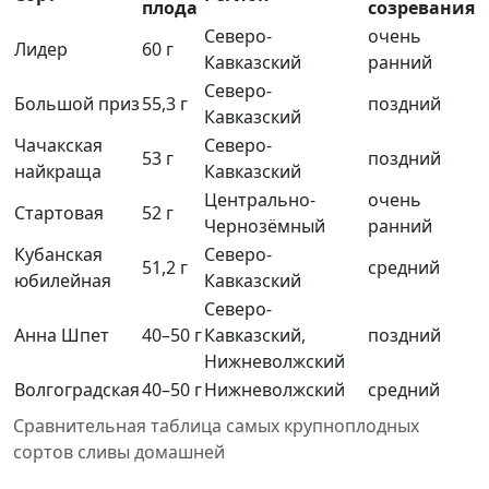
плода
созревания
Северо-
очень
Лидер
60 г
Кавказский
ранний
Северо-
Большой приз
55,3 г
поздний
Кавказский
Чачакская
Северо-
53 г
поздний
найкраща
Кавказский
Центрально-
очень
Стартовая
52 г
Чернозёмный
ранний
Кубанская
Северо-
51,2 г
средний
юбилейная
Кавказский
Северо-
Анна Шпет
40–50 г
Кавказский,
поздний
Нижневолжский
Волгоградская
40–50 г
Нижневолжский
средний
Сравнительная таблица самых крупноплодных
сортов сливы домашней