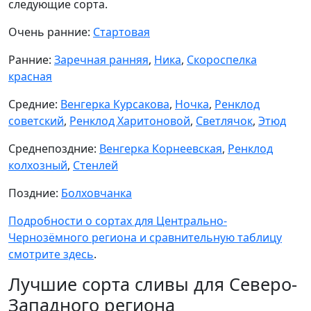
следующие сорта.
Очень ранние:
Стартовая
Ранние:
Заречная ранняя
,
Ника
,
Скороспелка
красная
Средние:
Венгерка Курсакова
,
Ночка
,
Ренклод
советский
,
Ренклод Харитоновой
,
Светлячок
,
Этюд
Среднепоздние:
Венгерка Корнеевская
,
Ренклод
колхозный
,
Стенлей
Поздние:
Болховчанка
Подробности о сортах для Центрально-
Чернозёмного региона и сравнительную таблицу
смотрите здесь
.
Лучшие сорта сливы для Северо-
Западного региона