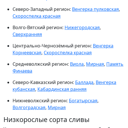
Северо-Западный регион:
Венгерка пулковская
,
Скороспелка красная
Волго-Вятский регион:
Нижегородская
,
Сверхранняя
Центрально-Чернозёмный регион:
Венгерка
Корнеевская
,
Скороспелка красная
Средневолжский регион:
Виола
,
Мирная
,
Память
Финаева
Северо-Кавказский регион:
Баллада
,
Венгерка
кубанская
,
Кабардинская ранняя
Нижневолжский регион:
Богатырская
,
Волгоградская
,
Мирная
Низкорослые сорта сливы