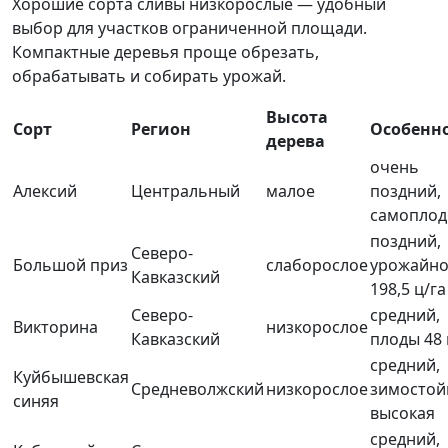
Хорошие сорта сливы низкорослые — удобный
выбор для участков ограниченной площади.
Компактные деревья проще обрезать,
обрабатывать и собирать урожай.
Высота
Сорт
Регион
Особенн
дерева
очень
Алексий
Центральный
малое
поздний,
самопло
поздний,
Северо-
Большой приз
слаборослое
урожайно
Кавказский
198,5 ц/га
Северо-
средний,
Викторина
низкорослое
Кавказский
плоды 48 
средний,
Куйбышевская
Средневолжский
низкорослое
зимостой
синяя
высокая
средний,