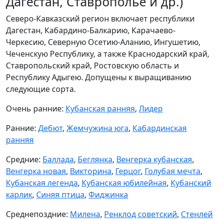
Дагестан, Ставрополье и др.)
Северо-Кавказский регион включает республики
Дагестан, Кабардино-Балкарию, Карачаево-
Черкесию, Северную Осетию-Аланию, Ингушетию,
Чеченскую Республику, а также Краснодарский край,
Ставропольский край, Ростовскую область и
Республику Адыгею. Допущены к выращиванию
следующие сорта.
Очень ранние:
Кубанская ранняя
,
Лидер
Ранние:
Дебют
,
Жемчужина юга
,
Кабардинская
ранняя
Средние:
Баллада
,
Беглянка
,
Венгерка кубанская
,
Венгерка новая
,
Викторина
,
Герцог
,
Голубая мечта
,
Кубанская легенда
,
Кубанская юбилейная
,
Кубанский
карлик
,
Синяя птица
,
Фиджинка
Среднепоздние:
Милена
,
Ренклод советский
,
Стенлей