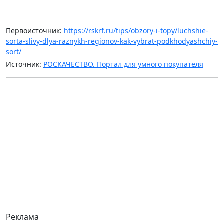
Первоисточник:
https://rskrf.ru/tips/obzory-i-topy/luchshie-
sorta-slivy-dlya-raznykh-regionov-kak-vybrat-podkhodyashchiy-
sort/
Источник:
РОСКАЧЕСТВО. Портал для умного покупателя
Реклама