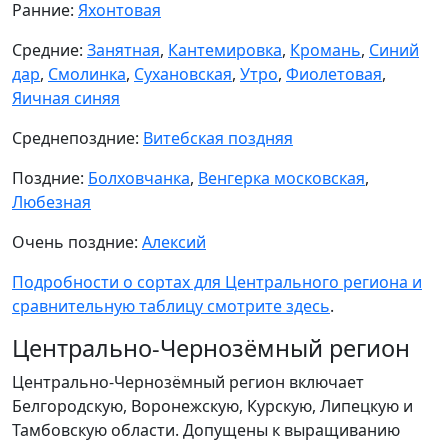
Ранние:
Яхонтовая
Средние:
Занятная
,
Кантемировка
,
Кромань
,
Синий
дар
,
Смолинка
,
Сухановская
,
Утро
,
Фиолетовая
,
Яичная синяя
Среднепоздние:
Витебская поздняя
Поздние:
Болховчанка
,
Венгерка московская
,
Любезная
Очень поздние:
Алексий
Подробности о сортах для Центрального региона и
сравнительную таблицу смотрите здесь
.
Центрально-Чернозёмный регион
Центрально-Чернозёмный регион включает
Белгородскую, Воронежскую, Курскую, Липецкую и
Тамбовскую области. Допущены к выращиванию