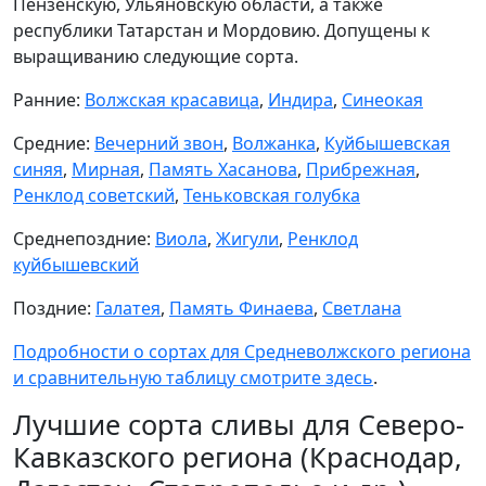
Пензенскую, Ульяновскую области, а также
республики Татарстан и Мордовию. Допущены к
выращиванию следующие сорта.
Ранние:
Волжская красавица
,
Индира
,
Синеокая
Средние:
Вечерний звон
,
Волжанка
,
Куйбышевская
синяя
,
Мирная
,
Память Хасанова
,
Прибрежная
,
Ренклод советский
,
Теньковская голубка
Среднепоздние:
Виола
,
Жигули
,
Ренклод
куйбышевский
Поздние:
Галатея
,
Память Финаева
,
Светлана
Подробности о сортах для Средневолжского региона
и сравнительную таблицу смотрите здесь
.
Лучшие сорта сливы для Северо-
Кавказского региона (Краснодар,