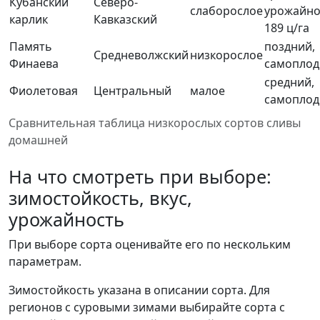
Кубанский
Северо-
слаборослое
урожайно
карлик
Кавказский
189 ц/га
Память
поздний,
Средневолжский
низкорослое
Финаева
самопло
средний,
Фиолетовая
Центральный
малое
самопло
Сравнительная таблица низкорослых сортов сливы
домашней
На что смотреть при выборе:
зимостойкость, вкус,
урожайность
При выборе сорта оценивайте его по нескольким
параметрам.
Зимостойкость указана в описании сорта. Для
регионов с суровыми зимами выбирайте сорта с