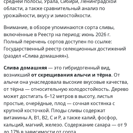
средней полосы, Урала, Сибири, Ленинградской
области, а также сравнительный анализ по
урожайности, вкусу и зимостойкости.
Внимание, в обзоре упоминаются сорта сливы,
включённые в Реестр на период: июнь 2026 г.
Полный перечень сортов доступен по ссылке:
Государственный реестр селекционных достижений
(раздел «Слива домашняя»).
Слива домашняя
— это гибридогенный вид,
возникший
от скрещивания алычи и тёрна
. От
алычи она унаследовала высокие вкусовые качества,
от тёрна — относительную холодостойкость. Дерево
может достигать 6–12 метров в высоту, листья
простые, очерёдные, плод — сочная костянка с
крупной косточкой. Плоды сливы содержат
витамины A, B1, B2, C и P, а также калий, фосфор,
кальций, магний, железо. Содержание сахара — от 9
до 17% в зависимости от сорта.