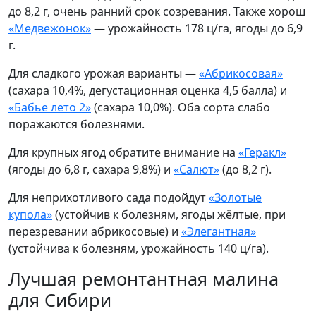
до 8,2 г, очень ранний срок созревания. Также хорош
«Медвежонок»
— урожайность 178 ц/га, ягоды до 6,9
г.
Для сладкого урожая варианты —
«Абрикосовая»
(сахара 10,4%, дегустационная оценка 4,5 балла) и
«Бабье лето 2»
(сахара 10,0%). Оба сорта слабо
поражаются болезнями.
Для крупных ягод обратите внимание на
«Геракл»
(ягоды до 6,8 г, сахара 9,8%) и
«Салют»
(до 8,2 г).
Для неприхотливого сада подойдут
«Золотые
купола»
(устойчив к болезням, ягоды жёлтые, при
перезревании абрикосовые) и
«Элегантная»
(устойчива к болезням, урожайность 140 ц/га).
Лучшая ремонтантная малина
для Сибири