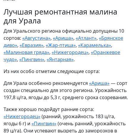
Лучшая ремонтантная малина
для Урала
Для Уральского региона официально допущены 10
сортов:
«Августина»
,
«Ариша»
,
«Атлант»
,
«Брянское
диво»
,
«Евразия»
,
«Жар-птица»
,
«Карамелька»
,
«Малиновая гряда»
,
«Нижегородец»
,
«Оранжевое
чудо»
,
«Пингвин»
,
«Янтарная»
.
Из них особо отметим следующие сорта:
Для Урала особенно рекомендуется
«Ариша»
— сорт
создан специально для этого региона. Урожайность
197,8 ц/га, ягоды до 5,3 г, среднего срока созревания.
Также хорошо подойдут ранние сорта:
«Нижегородец»
(ранний, урожайность 183 ц/га,
ягоды 6 г) и
«Пингвин»
(очень ранний, урожайность
89 ц/га). Они успевают вызреть до заморозков в