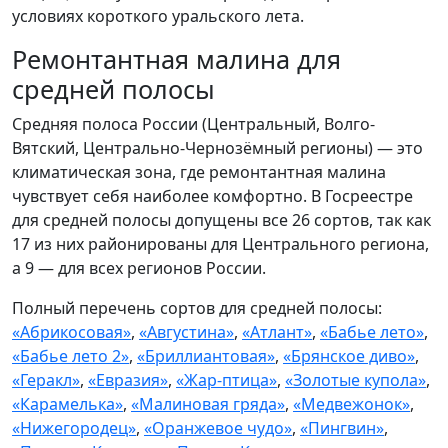
условиях короткого уральского лета.
Ремонтантная малина для
средней полосы
Средняя полоса России (Центральный, Волго-
Вятский, Центрально-Чернозёмный регионы) — это
климатическая зона, где ремонтантная малина
чувствует себя наиболее комфортно. В Госреестре
для средней полосы допущены все 26 сортов, так как
17 из них районированы для Центрального региона,
а 9 — для всех регионов России.
Полный перечень сортов для средней полосы:
«Абрикосовая»
,
«Августина»
,
«Атлант»
,
«Бабье лето»
,
«Бабье лето 2»
,
«Бриллиантовая»
,
«Брянское диво»
,
«Геракл»
,
«Евразия»
,
«Жар-птица»
,
«Золотые купола»
,
«Карамелька»
,
«Малиновая гряда»
,
«Медвежонок»
,
«Нижегородец»
,
«Оранжевое чудо»
,
«Пингвин»
,