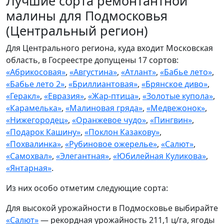
Лучшие сорта ремонтантной
малины для Подмосковья
(Центральный регион)
Для Центрального региона, куда входит Московская
область, в Госреестре допущены 17 сортов:
«Абрикосовая»
,
«Августина»
,
«Атлант»
,
«Бабье лето»
,
«Бабье лето 2»
,
«Бриллиантовая»
,
«Брянское диво»
,
«Геракл»
,
«Евразия»
,
«Жар-птица»
,
«Золотые купола»
,
«Карамелька»
,
«Малиновая гряда»
,
«Медвежонок»
,
«Нижегородец»
,
«Оранжевое чудо»
,
«Пингвин»
,
«Подарок Кашину»
,
«Поклон Казакову»
,
«Похвалинка»
,
«Рубиновое ожерелье»
,
«Салют»
,
«Самохвал»
,
«Элегантная»
,
«Юбилейная Куликова»
,
«Янтарная»
.
Из них особо отметим следующие сорта:
Для высокой урожайности в Подмосковье выбирайте
«Салют»
— рекордная урожайность 211,1 ц/га, ягоды