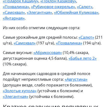
«Подарок Кашину»
,
«Поклон Казакову»
,
«Похвалинка»
,
«Рубиновое ожерелье»
,
«Салют»
,
«Самохвал»
,
«Элегантная»
,
«Юбилейная Куликова»
,
«Янтарная»
.
Из них особо отметим следующие сорта:
Самые урожайные для средней полосы:
«Салют»
(211
ц/га),
«Самохвал»
(197 ц/га),
«Похвалинка»
(194 ц/га).
Самые вкусные:
«Абрикосовая»
(10,4% сахара,
дегустационная оценка 4,5 балла),
«Бабье лето 2»
(10% сахара).
Для начинающих садоводов в средней полосе
подойдут неприхотливые сорта:
«Августина»
(допущен везде, слабо поражается болезнями),
«Золотые купола»
(устойчив к болезням) и
«Элегантная»
(устойчива к болезням).
Краткое сравнение популярных