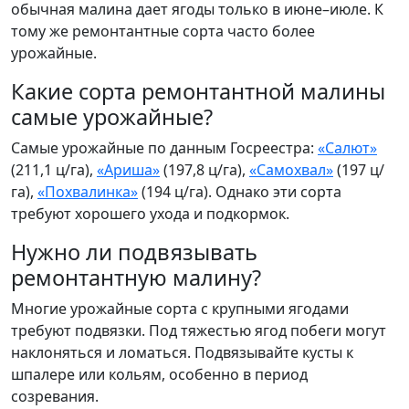
обычная малина дает ягоды только в июне–июле. К
тому же ремонтантные сорта часто более
урожайные.
Какие сорта ремонтантной малины
самые урожайные?
Самые урожайные по данным Госреестра:
«Салют»
(211,1 ц/га),
«Ариша»
(197,8 ц/га),
«Самохвал»
(197 ц/
га),
«Похвалинка»
(194 ц/га). Однако эти сорта
требуют хорошего ухода и подкормок.
Нужно ли подвязывать
ремонтантную малину?
Многие урожайные сорта с крупными ягодами
требуют подвязки. Под тяжестью ягод побеги могут
наклоняться и ломаться. Подвязывайте кусты к
шпалере или кольям, особенно в период
созревания.