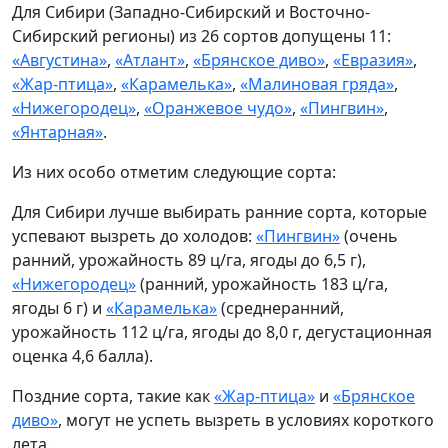
Для Сибири (Западно-Сибирский и Восточно-
Сибирский регионы) из 26 сортов допущены 11:
«Августина»
,
«Атлант»
,
«Брянское диво»
,
«Евразия»
,
«Жар-птица»
,
«Карамелька»
,
«Малиновая гряда»
,
«Нижегородец»
,
«Оранжевое чудо»
,
«Пингвин»
,
«Янтарная»
.
Из них особо отметим следующие сорта:
Для Сибири лучше выбирать ранние сорта, которые
успевают вызреть до холодов:
«Пингвин»
(очень
ранний, урожайность 89 ц/га, ягоды до 6,5 г),
«Нижегородец»
(ранний, урожайность 183 ц/га,
ягоды 6 г) и
«Карамелька»
(среднеранний,
урожайность 112 ц/га, ягоды до 8,0 г, дегустационная
оценка 4,6 балла).
Поздние сорта, такие как
«Жар-птица»
и
«Брянское
диво»
, могут не успеть вызреть в условиях короткого
лета.