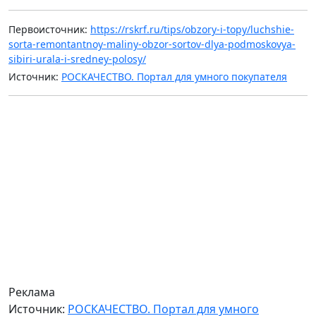
Первоисточник:
https://rskrf.ru/tips/obzory-i-topy/luchshie-
sorta-remontantnoy-maliny-obzor-sortov-dlya-podmoskovya-
sibiri-urala-i-sredney-polosy/
Источник:
РОСКАЧЕСТВО. Портал для умного покупателя
Реклама
Источник:
РОСКАЧЕСТВО. Портал для умного