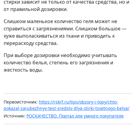
стирки зависит не только от качества средства, но и
от правильной дозировки.
Слишком маленькое количество геля может не
справиться с загрязнениями. Слишком большое —
хуже выполаскиваться из ткани и приводить к
перерасходу средства.
При выборе дозировки необходимо учитывать
количество белья, степень его загрязнения и
жесткость воды.
Первоисточник:
https://rskrf.ru/tips/obzory-i-topy/chto-
pokazal-zarubezhnyy-test-sredstv-dlya-stirki-tsvetnogo-belya/
Источник:
РОСКАЧЕСТВО. Портал для умного покупателя