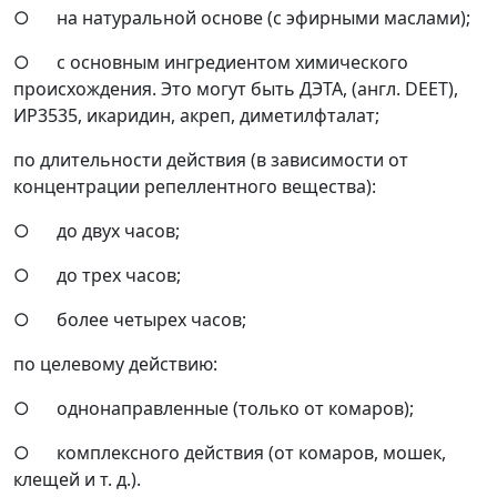
○ на натуральной основе (с эфирными маслами);
○ с основным ингредиентом химического
происхождения. Это могут быть ДЭТА, (англ. DEET),
ИР3535, икаридин, акреп, диметилфталат;
по длительности действия (в зависимости от
концентрации репеллентного вещества):
○ до двух часов;
○ до трех часов;
○ более четырех часов;
по целевому действию:
○ однонаправленные (только от комаров);
○ комплексного действия (от комаров, мошек,
клещей и т. д.).