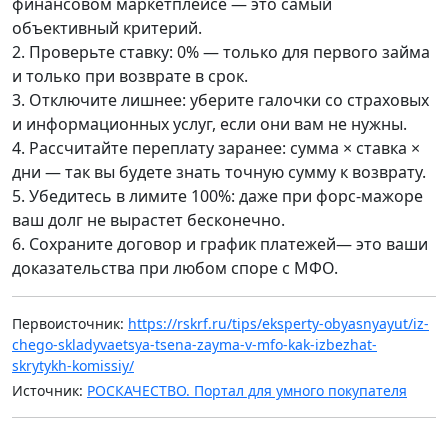
финансовом маркетплейсе — это самый
объективный критерий.
2. Проверьте ставку: 0% — только для первого займа
и только при возврате в срок.
3. Отключите лишнее: уберите галочки со страховых
и информационных услуг, если они вам не нужны.
4. Рассчитайте переплату заранее: сумма × ставка ×
дни — так вы будете знать точную сумму к возврату.
5. Убедитесь в лимите 100%: даже при форс-мажоре
ваш долг не вырастет бесконечно.
6. Сохраните договор и график платежей— это ваши
доказательства при любом споре с МФО.
Первоисточник:
https://rskrf.ru/tips/eksperty-obyasnyayut/iz-
chego-skladyvaetsya-tsena-zayma-v-mfo-kak-izbezhat-
skrytykh-komissiy/
Источник:
РОСКАЧЕСТВО. Портал для умного покупателя