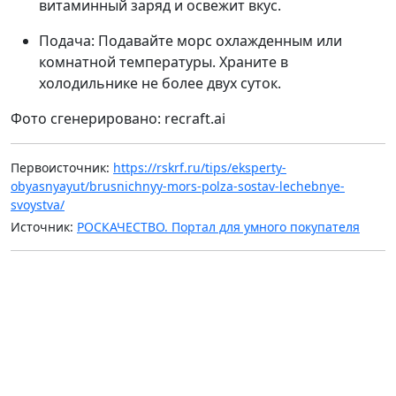
витаминный заряд и освежит вкус.
Подача: Подавайте морс охлажденным или
комнатной температуры. Храните в
холодильнике не более двух суток.
Фото сгенерировано: recraft.ai
Первоисточник:
https://rskrf.ru/tips/eksperty-
obyasnyayut/brusnichnyy-mors-polza-sostav-lechebnye-
svoystva/
Источник:
РОСКАЧЕСТВО. Портал для умного покупателя