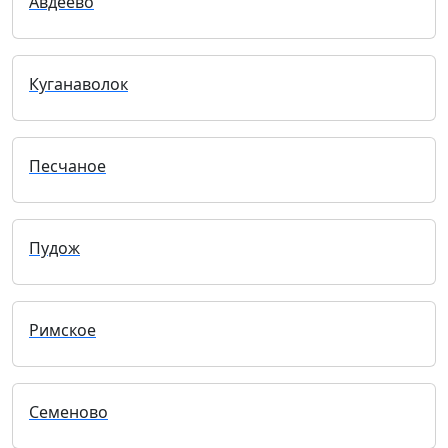
Авдеево
Куганаволок
Песчаное
Пудож
Римское
Семеново