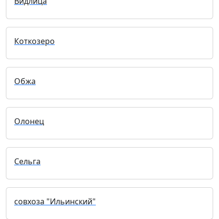
Видлица
Коткозеро
Обжа
Олонец
Сельга
совхоза "Ильинский"