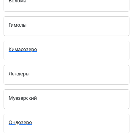
Волома
Гимолы
Кимасозеро
Лендеры
Муезерский
Ондозеро