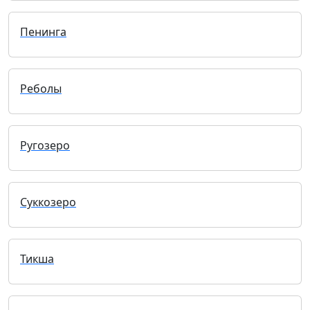
Пенинга
Реболы
Ругозеро
Суккозеро
Тикша