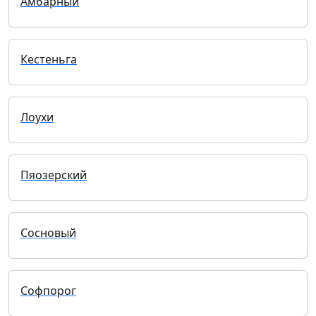
Амбарный
Кестеньга
Лоухи
Пяозерский
Сосновый
Софпорог