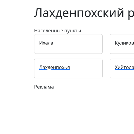
Лахденпохский 
Населенные пункты
Ихала
Кулико
Лахденпохья
Хийтол
Реклама