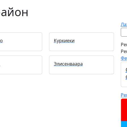
район
Ла
во
Куркиеки
Ре
Ре
Фе
а
Элисенваара
Ре