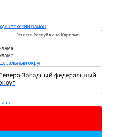
хденпохский район
Регион:
Республика Карелия
клама
клама
деральный округ
Северо-Западный федеральный
округ
гион