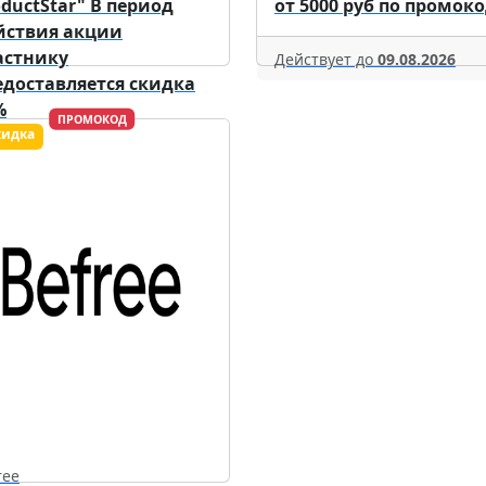
oductStar" В период
от 5000 руб по промоко
йствия акции
астнику
Действует до
09.08.2026
едоставляется скидка
%
ПРОМОКОД
ствует до
09.08.2026
ree