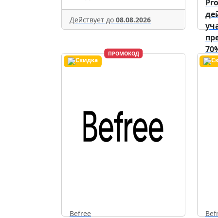
Pr
де
Действует до
08.08.2026
уч
пр
70
ПРОМОКОД
Дей
Befree
Bef