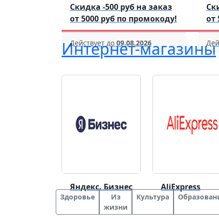
Скидка -500 руб на заказ
Ск
от 5000 руб по промокоду!
от
Действует до
09.08.2026
Дей
Интернет-магазины
Яндекс. Бизнес
AliExpress
Здоровье
Из
Культура
Образован
жизни