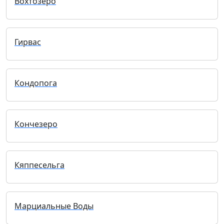
Вохтозеро
Гирвас
Кондопога
Кончезеро
Кяппесельга
Марциальные Воды