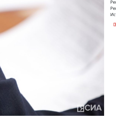
Ре
Ре
Ис