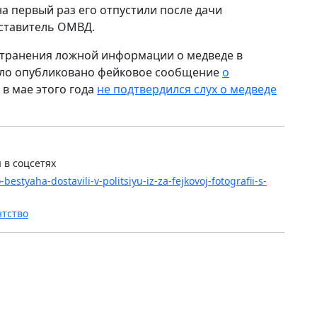
 первый раз его отпустили после дачи
ставитель ОМВД.
странения ложной информации о медведе в
 было опубликовано фейковое сообщение
о
А в мае этого года
не подтвердился слух о медведе
 в соцсетях
bestyaha-dostavili-v-politsiyu-iz-za-fejkovoj-fotografii-s-
нтство