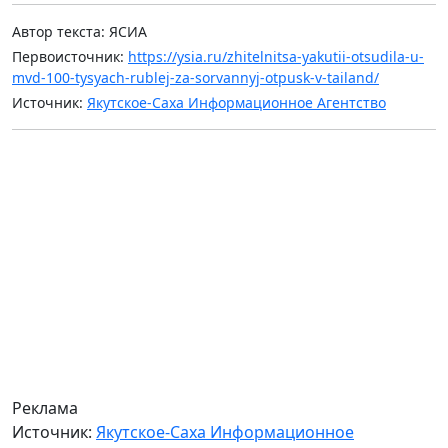
Автор текста: ЯСИА
Первоисточник:
https://ysia.ru/zhitelnitsa-yakutii-otsudila-u-
mvd-100-tysyach-rublej-za-sorvannyj-otpusk-v-tailand/
Источник:
Якутское-Саха Информационное Агентство
Реклама
Источник:
Якутское-Саха Информационное