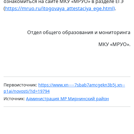
ознакомиться на сайте МКУ «МРУО» в разделе ЕГЭ
(
https://mruo.ru/itogovaya_attestaciya_ege.html)
.
Отдел общего образования и мониторинга
МКУ «МРУО».
Первоисточник:
https://www.xn----7sbab7amcgekn3b5j.xn--
p1ai/novosti/?id=19794
Источник:
Администрация МР Мирнинский район