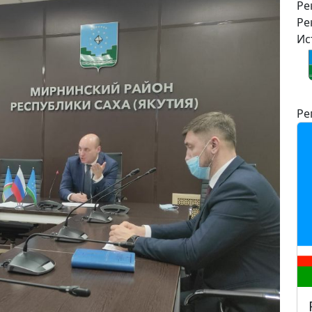
Ре
Ре
Ис
Ре