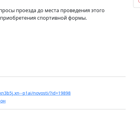
просы проезда до места проведения этого
 приобретения спортивной формы.
n3b5j.xn--p1ai/novosti/?id=19898
йон