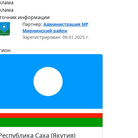
клама
клама
точник информации
Партнёр:
Администрация МР
Мирнинский район
Зарегистрирован: 09.01.2025 г.
гион
Республика Саха (Якутия)