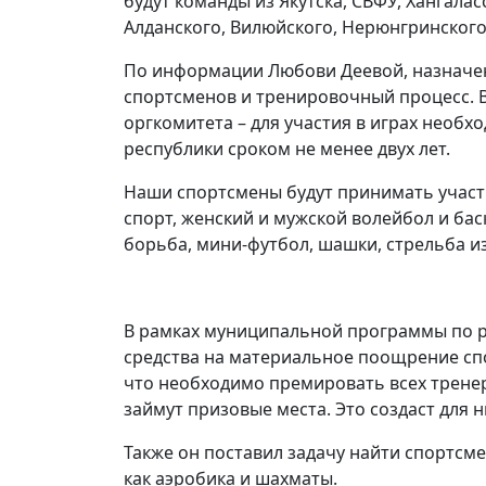
будут команды из Якутска, СВФУ, Хангалас
Алданского, Вилюйского, Нерюнгринского
По информации Любови Деевой, назначен
спортсменов и тренировочный процесс. В
оргкомитета – для участия в играх необ
республики сроком не менее двух лет.
Наши спортсмены будут принимать участие
спорт, женский и мужской волейбол и бас
борьба, мини-футбол, шашки, стрельба из 
В рамках муниципальной программы по р
средства на материальное поощрение сп
что необходимо премировать всех тренеро
займут призовые места. Это создаст для 
Также он поставил задачу найти спортсме
как аэробика и шахматы.