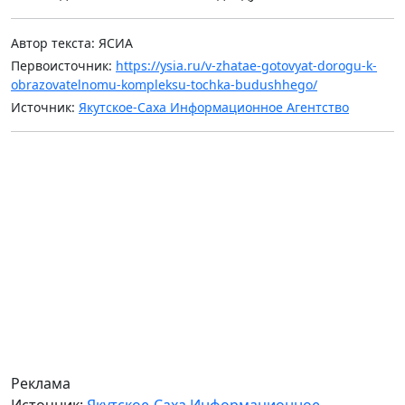
Автор текста: ЯСИА
Первоисточник:
https://ysia.ru/v-zhatae-gotovyat-dorogu-k-
obrazovatelnomu-kompleksu-tochka-budushhego/
Источник:
Якутское-Саха Информационное Агентство
Реклама
Источник:
Якутское-Саха Информационное