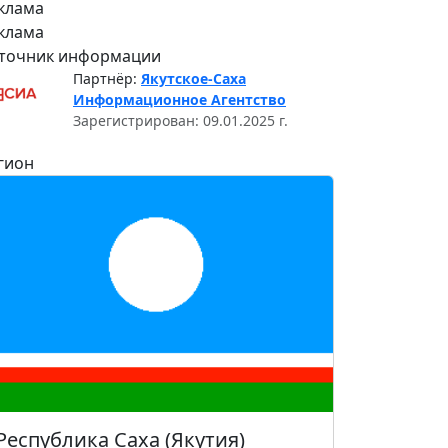
клама
клама
точник информации
Партнёр:
Якутское-Саха
Информационное Агентство
Зарегистрирован: 09.01.2025 г.
гион
Республика Саха (Якутия)