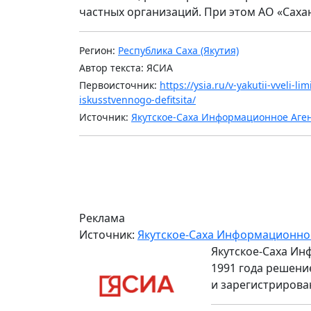
частных организаций. При этом АО «Саха
Регион:
Республика Саха (Якутия)
Автор текста: ЯСИА
Первоисточник:
https://ysia.ru/v-yakutii-vveli-
iskusstvennogo-defitsita/
Источник:
Якутское-Саха Информационное Аге
Реклама
Источник:
Якутское-Саха Информационно
Якутское-Саха Ин
1991 года решени
и зарегистрирова