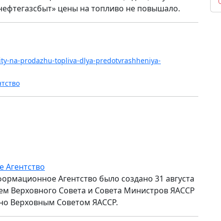
нефтегазсбыт» цены на топливо не повышало.
limity-na-prodazhu-topliva-dlya-predotvrashheniya-
нтство
е Агентство
формационное Агентство было создано 31 августа
ем Верховного Совета и Совета Министров ЯАССР
но Верховным Советом ЯАССР.