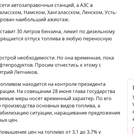
 сети автозаправочных станций, а АЗС в
ласском, Намском, Хангаласском, Ленском, Усть-
сирован наибольший ажиотаж.
ставит 30 литров бензина, лимит по дизельному
апрещается отпуск топлива в любую переносную
 острой необходимости. Но она временная, пока
фтепродуктов. Просим отнестись к этому с
итрий Лепчиков.
топливом находится на контроле президента
рации. На совещании 28 июня глава государства
аемые меры носят временный характер. По его
е производства основных видов топлива, а
абилизацию ситуации, наращивание предложения
ых цен.
вышение цен на топливо от 3,1 до 3,7% у