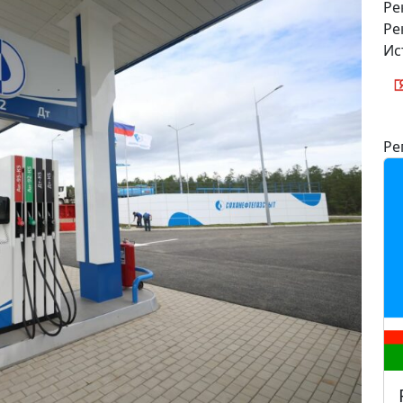
Ре
Ре
Ис
Ре