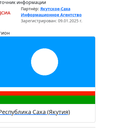
точник информации
Партнёр:
Якутское-Саха
Информационное Агентство
Зарегистрирован: 09.01.2025 г.
гион
Республика Саха (Якутия)