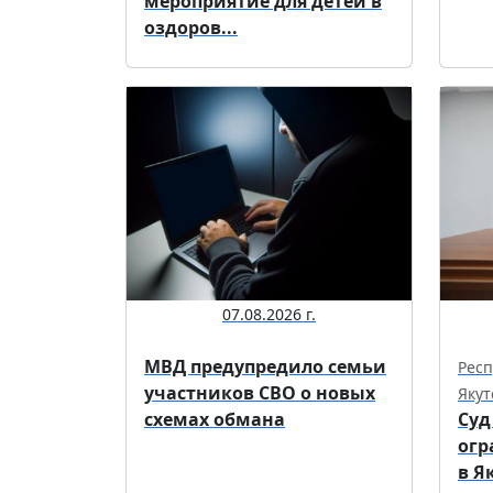
мероприятие для детей в
оздоров...
07.08.2026 г.
МВД предупредило семьи
Респ
участников СВО о новых
Якут
схемах обмана
Суд
огр
в Я