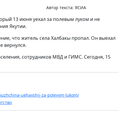
Автор текста:
ЯСИА
орый 13 июня уехал за полевым луком и не
ния Якутии.
ние, что житель села Халбакы пропал. Он выехал
е вернулся.
селения, сотрудников МВД и ГИМС. Сегодня, 15
l-muzhchina-uehavshij-za-polevym-lukom/
нтство