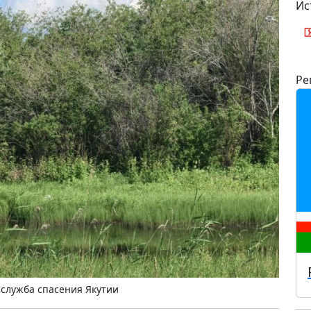
Ис
Ре
служба спасения Якутии