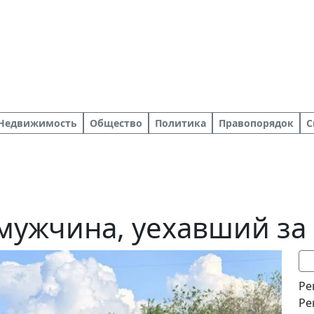
Недвижимость
Общество
Политика
Правопорядок
С
 мужчина, уехавший з
Ре
Ре