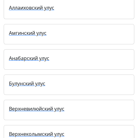
Аллаиховский улус
Амгинский улус
Анабарский улус
Булунский улус
Верхневилюйский улус
Верхнеколымский улус