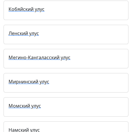
Кобяйский улус
Ленский улус
Мегино-Кангаласский улус
Мирнинский улус
Момский улус
Намский улус