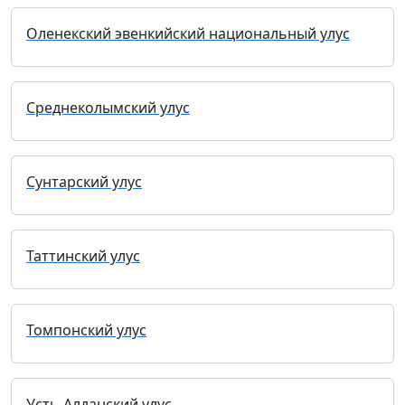
Оленекский эвенкийский национальный улус
Среднеколымский улус
Сунтарский улус
Таттинский улус
Томпонский улус
Усть-Алданский улус