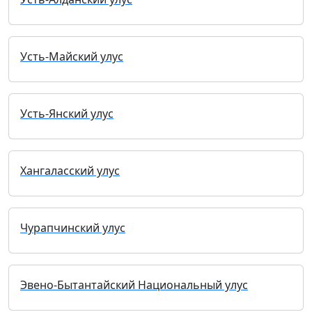
Усть-Майский улус
Усть-Янский улус
Хангаласский улус
Чурапчинский улус
Эвено-Бытантайский Национальный улус