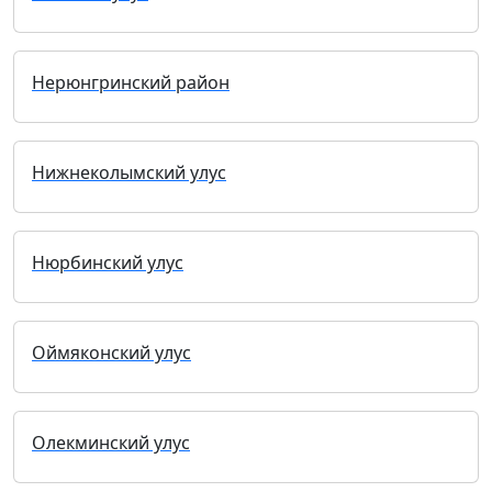
Нерюнгринский район
Нижнеколымский улус
Нюрбинский улус
Оймяконский улус
Олекминский улус