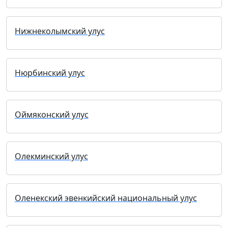
Нижнеколымский улус
Нюрбинский улус
Оймяконский улус
Олекминский улус
Оленекский эвенкийский национальный улус