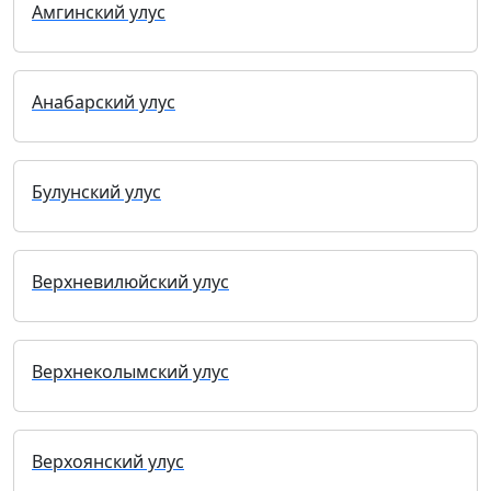
Амгинский улус
Анабарский улус
Булунский улус
Верхневилюйский улус
Верхнеколымский улус
Верхоянский улус