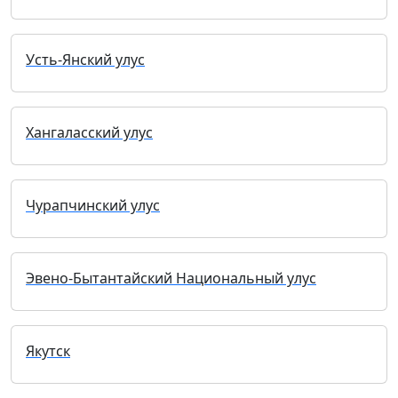
Усть-Янский улус
Хангаласский улус
Чурапчинский улус
Эвено-Бытантайский Национальный улус
Якутск