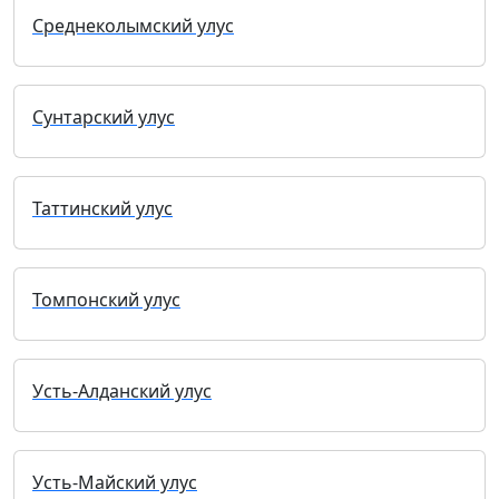
Среднеколымский улус
Сунтарский улус
Таттинский улус
Томпонский улус
Усть-Алданский улус
Усть-Майский улус