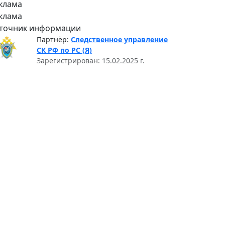
клама
клама
точник информации
Партнёр:
Следственное управление
СК РФ по РС (Я)
Зарегистрирован: 15.02.2025 г.