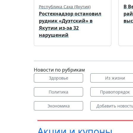
В В
Республика Саха (Якутия)
Ростехнадзор остановил
рай
рудник «Дуэтский» в
выс
Якутии из-за 32
нарушений
Новости по рубрикам
Здоровье
Из жизни
Политика
Правопорядок
Экономика
Добавить новост
Акции и купоны