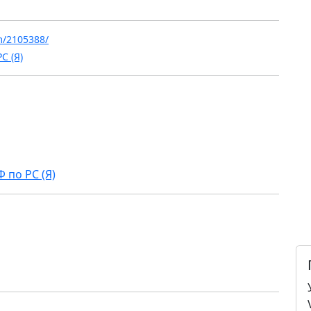
m/2105388/
С (Я)
 по РС (Я)