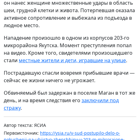
он нанес женщине множественные удары в область
шеи, грудной клетки и живота. Потерпевшая оказала
активное сопротивление и выбежала из подъезда в
людное место.
Нападение произошло в одном из корпусов 203-го
микрорайона Якутска. Момент преступления попал
на видео. Кроме того, свидетелями произошедшего
стали
местные жители и дети, игравшие на улице
.
Пострадавшую спасли вовремя прибывшие врачи —
сейчас ее жизни ничего не угрожает.
Обвиняемый был задержан в поселке Маган в тот же
день, и на время следствия его
заключили под
стражу
.
Автор текста: ЯСИА
Первоисточник:
https://ysia.ru/v-sud-postupilo-delo-o-
pokushenii-na-ubijstvo-zhenshhiny-v-203-m-mikrorajone-