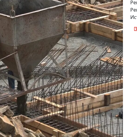
Ре
Ре
Ис