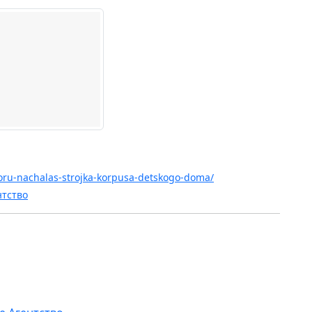
boru-nachalas-strojka-korpusa-detskogo-doma/
нтство