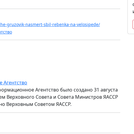
ahe-gruzovik-nasmert-sbil-rebenka-na-velosipede/
нтство
е Агентство
формационное Агентство было создано 31 августа
ем Верховного Совета и Совета Министров ЯАССР
но Верховным Советом ЯАССР.