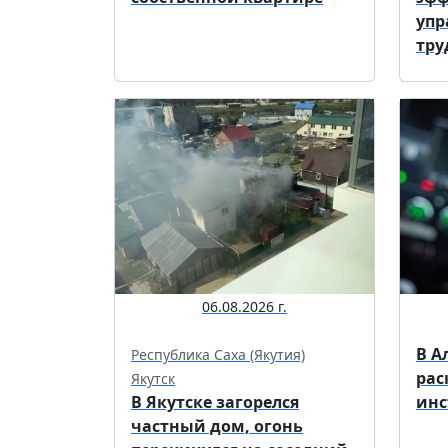
упр
труд
06.08.2026 г.
В А
Республика Саха (Якутия)
рас
Якутск
В Якутске загорелся
инс
частный дом, огонь