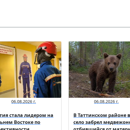
06.08.2026 г.
06.08.2026 г.
тия стала лидером на
В Таттинском районе 
ьнем Востоке по
село забрел медвежон
ективности
отбившийся от матер