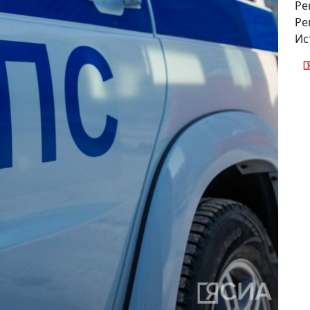
Ре
Ре
Ис