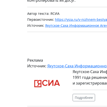
контролировать их досуг.
Автор текста: ЯСИА
Первоисточник:
https://ysia.ru/v-nizhnem-besty
Источник:
Якутское-Саха Информационное Аге
Реклама
Источник:
Якутское-Саха Информационно
Якутское-Саха Ин
1991 года решени
и зарегистрирова
Подробнее