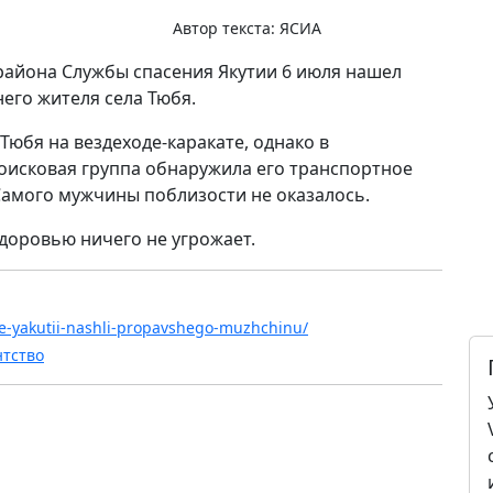
Автор текста:
ЯСИА
района Службы спасения Якутии 6 июля нашел
его жителя села Тюбя.
Тюбя на вездеходе-каракате, однако в
оисковая группа обнаружила его транспортное
Самого мужчины поблизости не оказалось.
здоровью ничего не угрожает.
ne-yakutii-nashli-propavshego-muzhchinu/
нтство