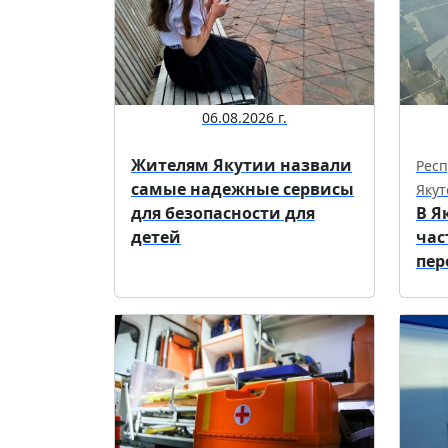
06.08.2026 г.
Жителям Якутии назвали
Респ
самые надежные сервисы
Якут
для безопасности для
В Я
детей
час
пер