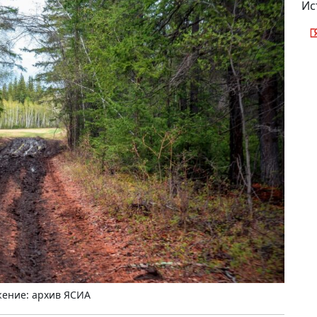
Ис
ение: архив ЯСИА