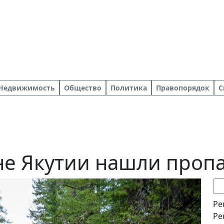
Недвижимость
Общество
Политика
Правопорядок
С
не Якутии нашли проп
Ре
Ре