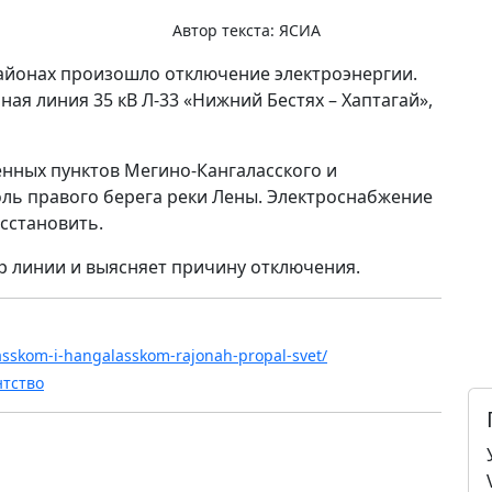
Автор текста:
ЯСИА
районах произошло отключение электроэнергии.
ая линия 35 кВ Л-33 «Нижний Бестях – Хаптагай»,
енных пунктов Мегино-Кангаласского и
оль правого берега реки Лены. Электроснабжение
сстановить.
р линии и выясняет причину отключения.
lasskom-i-hangalasskom-rajonah-propal-svet/
нтство