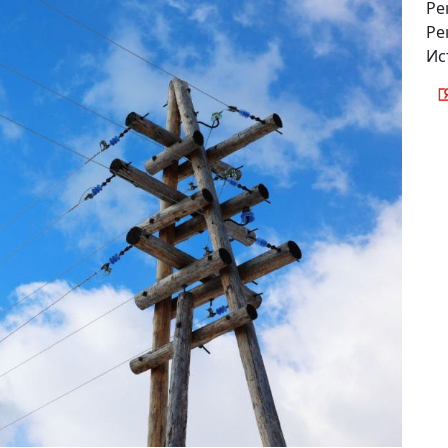
Ре
Ре
Ис