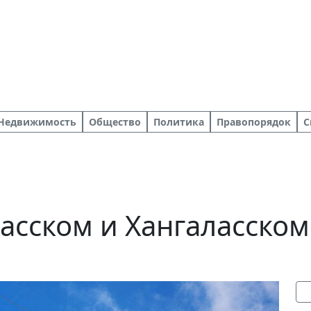
Недвижимость
Общество
Политика
Правопорядок
С
асском и Хангаласско