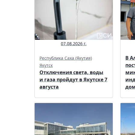
07.08.2026 г.
В А
Республика Саха (Якутия)
пос
Якутск
Отключения света, воды
мик
и газа пройдут в Якутске 7
ин
августа
до