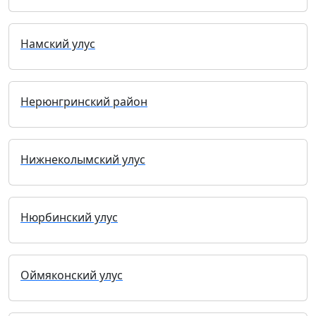
Намский улус
Нерюнгринский район
Нижнеколымский улус
Нюрбинский улус
Оймяконский улус