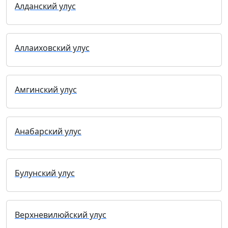
Алданский улус
Аллаиховский улус
Амгинский улус
Анабарский улус
Булунский улус
Верхневилюйский улус