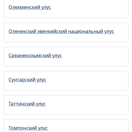
Олекминский улус
Оленекский эвенкийский национальный улус
Среднеколымский улус
Сунтарский улус
Таттинский улус
Томпонский улус