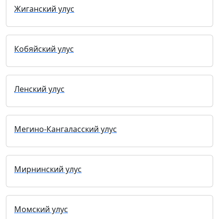
Жиганский улус
Кобяйский улус
Ленский улус
Мегино-Кангаласский улус
Мирнинский улус
Момский улус