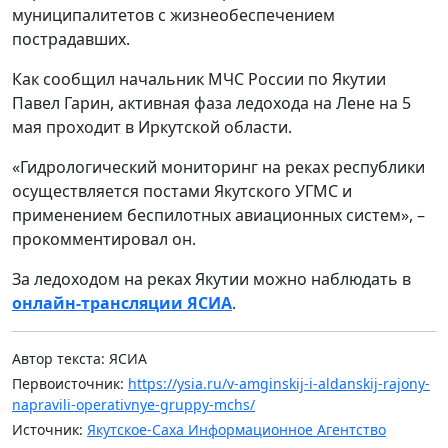
муниципалитетов с жизнеобеспечением
пострадавших.
Как сообщил начальник МЧС России по Якутии
Павел Гарин, активная фаза ледохода на Лене на 5
мая проходит в Иркутской области.
«Гидрологический мониторинг на реках республики
осуществляется постами Якутского УГМС и
применением беспилотных авиационных систем», –
прокомментировал он.
За ледоходом на реках Якутии можно наблюдать в
онлайн-трансляции ЯСИА
.
Автор текста: ЯСИА
Первоисточник:
https://ysia.ru/v-amginskij-i-aldanskij-rajony-
napravili-operativnye-gruppy-mchs/
Источник:
Якутское-Саха Информационное Агентство