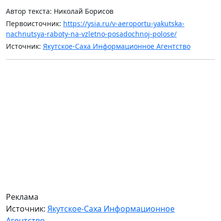
Автор текста: Николай Борисов
Первоисточник:
https://ysia.ru/v-aeroportu-yakutska-
nachnutsya-raboty-na-vzletno-posadochnoj-polose/
Источник:
Якутское-Саха Информационное Агентство
Реклама
Источник:
Якутское-Саха Информационное
Агентство