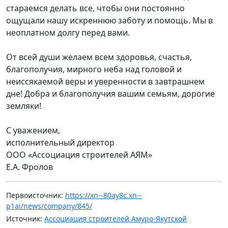
стараемся делать все, чтобы они постоянно
ощущали нашу искреннюю заботу и помощь. Мы в
неоплатном долгу перед вами.
От всей души желаем всем здоровья, счастья,
благополучия, мирного неба над головой и
неиссякаемой веры и уверенности в завтрашнем
дне! Добра и благополучия вашим семьям, дорогие
земляки!
С уважением,
исполнительный директор
ООО «Ассоциация строителей АЯМ»
Е.А. Фролов
Первоисточник:
https://xn--80ay8c.xn--
p1ai/news/company/845/
Источник:
Ассоциация строителей Амуро-Якутской