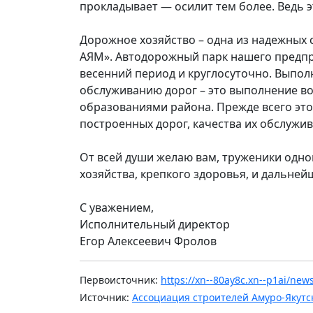
прокладывает — осилит тем более. Ведь э
Дорожное хозяйство – одна из надежных
АЯМ». Автодорожный парк нашего предпри
весенний период и круглосуточно. Выпол
обслуживанию дорог – это выполнение 
образованиями района. Прежде всего эт
построенных дорог, качества их обслужив
От всей души желаю вам, труженики одно
хозяйства, крепкого здоровья, и дальнейш
С уважением,
Исполнительный директор
Егор Алексеевич Фролов
Первоисточник:
https://xn--80ay8c.xn--p1ai/new
Источник:
Ассоциация строителей Амуро-Якутс