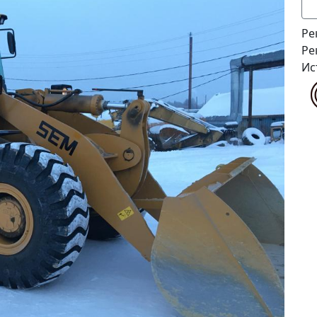
Ре
Ре
Ис