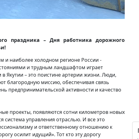
ого праздника – Дня работника дорожного
ьи!
м и наиболее холодном регионе России -
сстояниями и трудным ландшафтом играет
 Якутии – это поистине артерии жизни. Люди,
яют благородную миссию, обеспечивая связь
ень предпринимательской активности и качество
ные проекты, появляются сотни километров новых
ся система управления отраслью. И все это
фессионализму и ответственному отношению к
орогу осилит идущий». Тот кто эту дорогу