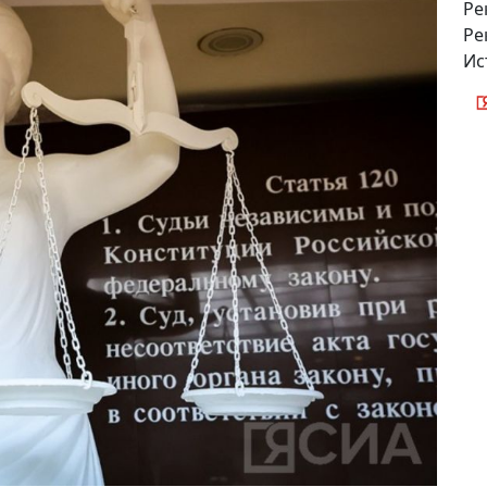
Ре
Ре
Ис