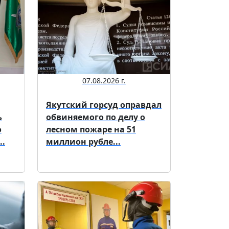
07.08.2026 г.
Якутский горсуд оправдал
ь
обвиняемого по делу о
о
лесном пожаре на 51
..
миллион рубле...