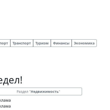
порт
Транспорт
Туризм
Финансы
Экономика
едел!
Раздел "
Недвижимость
"
клама
клама