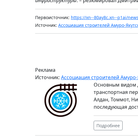
инфраструктуры
: – резюмировал Дмитрий
Первоисточник:
https://xn--80ay8c.xn--p1ai/new
Источник:
Ассоциация строителей Амуро-Якутс
Реклама
Источник:
Ассоциация строителей Амуро-
Основным видом 
транспортная пер
Алдан, Томмот, Ни
последующая дос
Подробнее