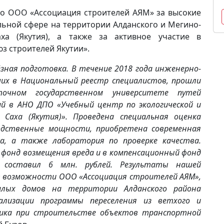
во ООО «Ассоциация строителей АЯМ» за высокие
льной сфере на территории Алданского и Мегино-
аха (Якутия), а также за активное участие в
з строителей Якутии».
ная подготовка. В течение 2018 года инженерно-
ших в Национальный реестр специалистов, прошли
очном государственном университете путей
ий в АНО ДПО «Учебный центр по экологической и
 Саха (Якутия)». Проведена специальная оценка
водственные мощности, приобретена современная
а, а также лаборатория по проверке качества.
 фонд возмещения вреда и в компенсационный фонд
в составил 6 млн. рублей. Результаты нашей
 возможности ООО «Ассоциация строителей АЯМ»,
лых домов на территории Алданского района
еализации программы переселения из ветхого и
чика при строительстве объектов транспортной