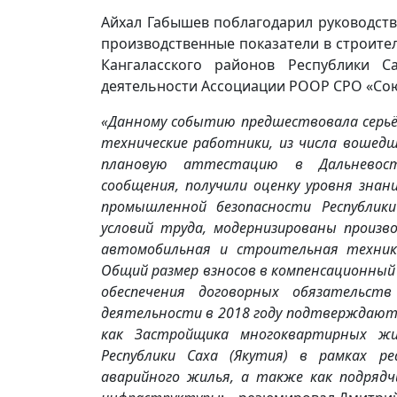
Айхал Габышев поблагодарил руководст
производственные показатели в строите
Кангаласского районов Республики С
деятельности Ассоциации РООР СРО «Сою
«Данному событию предшествовала серьёз
технические работники, из числа вошед
плановую аттестацию в Дальневост
сообщения, получили оценку уровня знан
промышленной безопасности Республики
условий труда, модернизированы произ
автомобильная и строительная техник
Общий размер взносов в компенсационный
обеспечения договорных обязательст
деятельности в 2018 году подтверждают
как Застройщика многоквартирных жи
Республики Саха (Якутия) в рамках р
аварийного жилья, а также как подряд