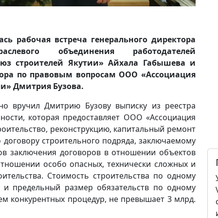
ялась рабочая встреча генерального директора
аслевого объединения работодателей
оюз строителей Якутии» Айхала Габышева и
тора по правовым вопросам ООО «Ассоциация
ли» Дмитрия Бузова.
но вручил Дмитрию Бузову выписку из реестра
нности, которая предоставляет ООО «Ассоциация
роительство, реконструкцию, капитальный ремонт
о договору строительного подряда, заключаемому
ов заключения договоров в отношении объектов
 отношении особо опасных, технически сложных и
оительства. Стоимость строительства по одному
й и предельный размер обязательств по одному
ем конкурентных процедур, не превышает 3 млрд.