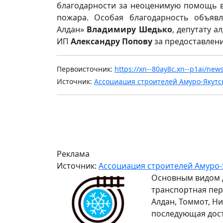
благодарности за неоценимую помощь в
пожара. Особая благодарность объяв
Алдан»
Владимиру Шедько
, депутату а
ИП
Александру Попову
за предоставлени
Первоисточник:
https://xn--80ay8c.xn--p1ai/ne
Источник:
Ассоциация строителей Амуро-Якутс
Реклама
Источник:
Ассоциация строителей Амуро-
Основным видом 
транспортная пер
Алдан, Томмот, Ни
последующая дос