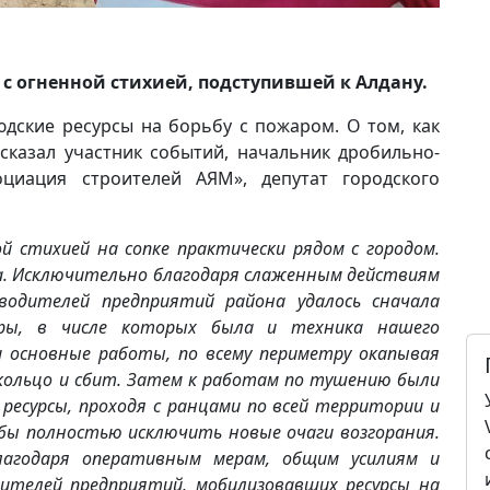
ь с огненной стихией, подступившей к Алдану.
юдские ресурсы на борьбу с пожаром. О том, как
сказал участник событий, начальник дробильно-
циация строителей АЯМ», депутат городского
й стихией на сопке практически рядом с городом.
а. Исключительно благодаря слаженным действиям
водителей предприятий района удалось сначала
зеры, в числе которых была и техника нашего
и основные работы, по всему периметру окапывая
кольцо и сбит. Затем к работам по тушению были
ресурсы, проходя с ранцами по всей территории и
ы полностью исключить новые очаги возгорания.
лагодаря оперативным мерам, общим усилиям и
ителей предприятий, мобилизовавших ресурсы на