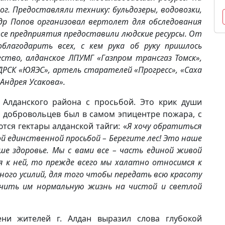
ог. Предоставляли технику: бульдозеры, водовозки,
др Попов организовал вертолет для обследования
все предприятия предоставили людские ресурсы. От
благодарить всех, с кем рука об руку пришлось
ество, алданское ЛПУМГ «Газпром трансгаз Томск»,
 ДРСК «ЮЯЭС», артель старателей «Прогресс», «Саха
Андрея Усакова».
 Алданского района с просьбой. Это крик души
и добровольцев был в самом эпицентре пожара, с
тся гектары алданской тайги: «
Я хочу обратиться
ой единственной просьбой – Берегите лес! Это наше
ше здоровье. Мы с вами все – часть единой живой
 к ней, то прежде всего мы халатно относимся к
ного усилий, для того чтобы передать всю красоту
ечить им нормальную жизнь на чистой и светлой
ени жителей г. Алдан выразил слова глубокой