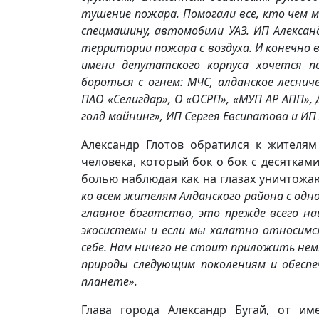
тушение пожара. Помогали все, кто чем м
спецмашину, автомобили УАЗ. ИП Алексан
территории пожара с воздуха. И конечно 
имени депутатского корпуса хочется по
бороться с огнем: МЧС, алданское леснич
ПАО «Селигдар», О «ОСРП», «МУП АР АПП»,
голд майнинг», ИП Сергея Евсипатова и ИП 
Александр Глотов обратился к жителям
человека, который бок о бок с десяткам
болью наблюдая как на глазах уничтожаю
ко всем жителям Алданского района с одн
главное богатство, это прежде всего на
экосистемы и если мы халатно относимся
себе. Нам ничего не стоит приложить нем
природы следующим поколениям и обесп
планете».
Глава города Александр Бугай, от им