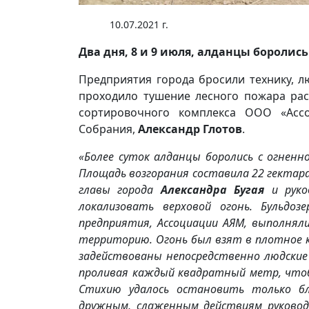
10.07.2021 г.
Два дня, 8 и 9 июля, алданцы боролис
Предприятия города бросили технику, л
проходило тушение лесного пожара рас
сортировочного комплекса ООО «Ассо
Собрания,
Александр Глотов
.
«Более суток алданцы боролись с огненно
Площадь возгорания составила 22 гектар
главы города
Александра Бугая
и руко
локализовать верховой огонь. Бульдо
предприятия, Ассоциации АЯМ, выполнял
территорию. Огонь был взят в плотное 
задействованы непосредственно людские 
проливая каждый квадратный метр, чтоб
Стихию удалось остановить только б
дружным, слаженным действиям руковод