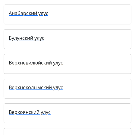
Анабарский улус
Булунский улус
Верхневилюйский улус
Верхнеколымский улус
Верхоянский улус