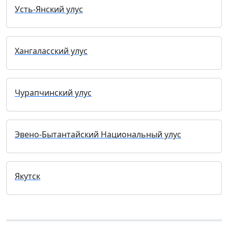
Усть-Янский улус
Хангаласский улус
Чурапчинский улус
Эвено-Бытантайский Национальный улус
Якутск