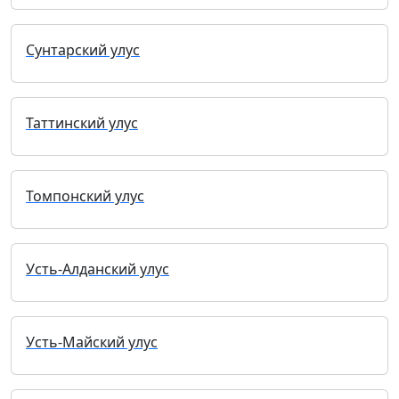
Сунтарский улус
Таттинский улус
Томпонский улус
Усть-Алданский улус
Усть-Майский улус