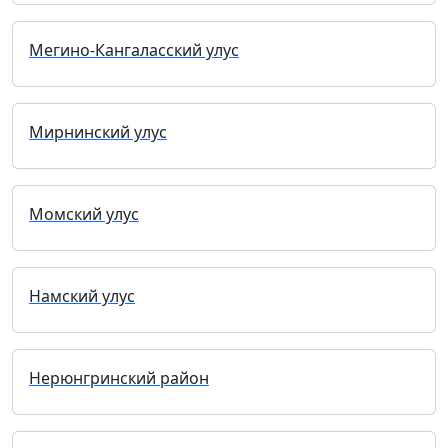
Мегино-Кангаласский улус
Мирнинский улус
Момский улус
Намский улус
Нерюнгринский район