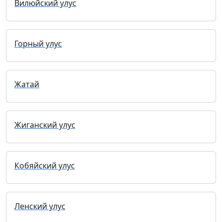
Вилюйский улус
Горный улус
Жатай
Жиганский улус
Кобяйский улус
Ленский улус