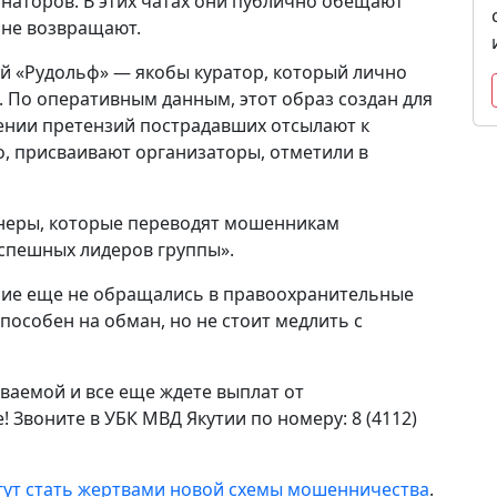
инаторов. В этих чатах они публично обещают
 не возвращают.
й «Рудольф» — якобы куратор, который лично
. По оперативным данным, этот образ создан для
ении претензий пострадавших отсылают к
о, присваивают организаторы, отметили в
неры, которые переводят мошенникам
успешных лидеров группы».
шие еще не обращались в правоохранительные
способен на обман, но не стоит медлить с
ваемой и все еще ждете выплат от
Звоните в УБК МВД Якутии по номеру: 8 (4112)
гут стать жертвами новой схемы мошенничества
.