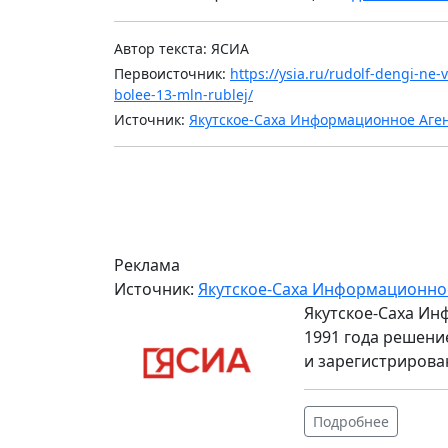
Автор текста: ЯСИА
Первоисточник:
https://ysia.ru/rudolf-dengi-ne
bolee-13-mln-rublej/
Источник:
Якутское-Саха Информационное Аге
Реклама
Источник:
Якутское-Саха Информационно
Якутское-Саха Ин
1991 года решени
и зарегистрирова
Подробнее