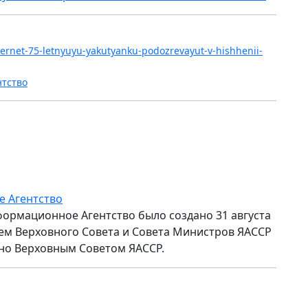
-vernet-75-letnyuyu-yakutyanku-podozrevayut-v-hishhenii-
нтство
е Агентство
формационное Агентство было создано 31 августа
ем Верховного Совета и Совета Министров ЯАССР
но Верховным Советом ЯАССР.