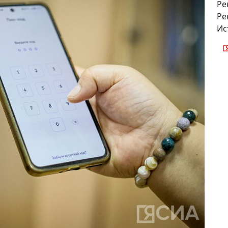
Ре
Ре
Ис