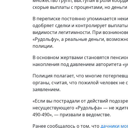
множество групп, выступая в роли коорд
скорые выплаты с процентами, но деньги
В переписке постоянно упоминается неки
одобряет сделки и контролирует выплаты
видимости легитимности. При возникнов
«Рудольфу», а реальные деньги, возможн
полиции.
В основном жертвами становятся пенсио
накопления под давлением авторитета «
Полиция полагает, что многие потерпев
органы, считая, что пожилой человек не 
заявлением.
«Если вы пострадали от действий подозре
несуществующего «Рудольфа» — не ждите! 
490-490», — призвали в ведомстве.
Ранее сообщалось о том, что
дачники мо