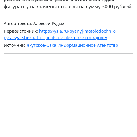
фигуранту назначены штрафы на сумму 3000 рублей.
Автор текста: Алексей Рудых
Первоисточник:
https://ysia.ru/pyanyj-motolodochnik-
pytalsya-sbezhat-ot-politsii-v-olekminskom-rajone/
Источник:
Якутское-Саха Информационное Агентство