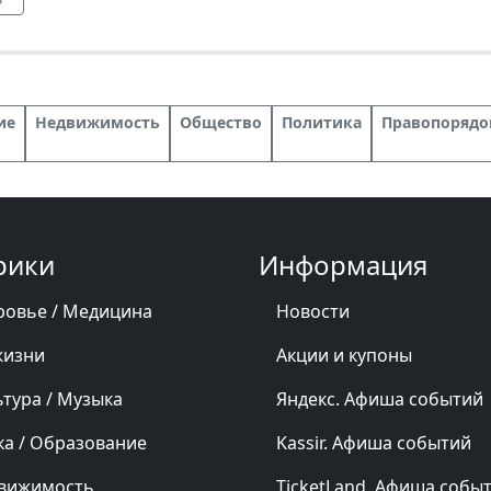
ие
Недвижимость
Общество
Политика
Правопорядо
рики
Информация
ровье / Медицина
Новости
жизни
Акции и купоны
ьтура / Музыка
Яндекс. Афиша событий
ка / Образование
Kassir. Афиша событий
вижимость
TicketLand. Афиша собы