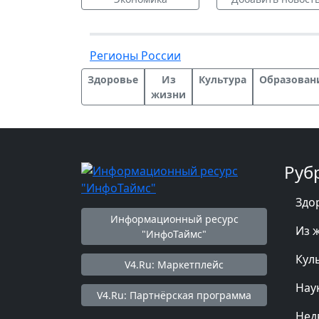
Регионы России
Здоровье
Из
Культура
Образован
жизни
Руб
Здо
Информационный ресурс
Из 
"ИнфоТаймс"
Кул
V4.Ru: Маркетплейс
Нау
V4.Ru: Партнёрская программа
Нед