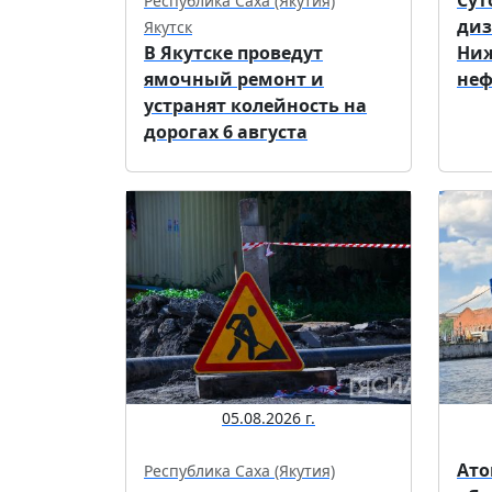
Республика Саха (Якутия)
диз
Якутск
В Якутске проведут
Ниж
ямочный ремонт и
неф
устранят колейность на
дорогах 6 августа
05.08.2026 г.
Ато
Республика Саха (Якутия)