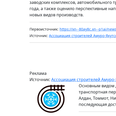
заводских комплексов, автомобильного т
года, а также оценило перспективные на
новых видов производств.
Первоисточник:
https://xn--80ay8c.xn--p1ai/ne
Источник:
Ассоциация строителей Амуро-Якутс
Реклама
Источник:
Ассоциация строителей Амуро-
Основным видом 
транспортная пер
Алдан, Томмот, Ни
последующая дос