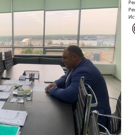
Ре
Ре
Ис