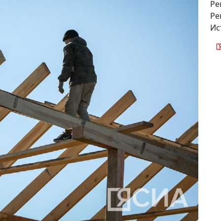
Ре
Ре
Ис