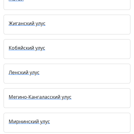
Жиганский улус
Кобяйский улус
Ленский улус
Мегино-Кангаласский улус
Мирнинский улус