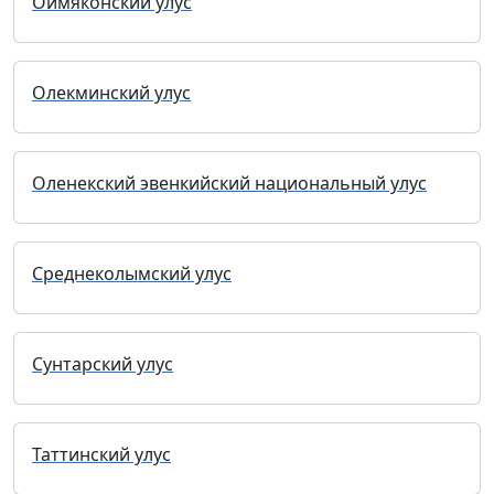
Оймяконский улус
Олекминский улус
Оленекский эвенкийский национальный улус
Среднеколымский улус
Сунтарский улус
Таттинский улус