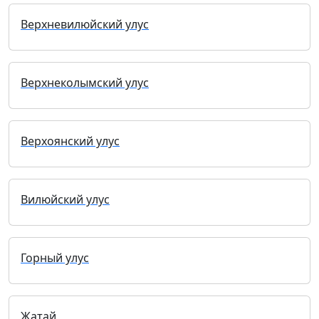
Верхневилюйский улус
Верхнеколымский улус
Верхоянский улус
Вилюйский улус
Горный улус
Жатай