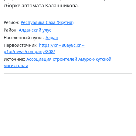
сборке автомата Калашникова.
Регион:
Республика Саха (Якутия)
Район:
Алданский улус
Населённый пункт:
Алдан
Первоисточник:
https://xn--80ay8c.xn--
p1ai/news/company/808/
Источник:
Ассоциация строителей Амуро-Якутской
магистрали