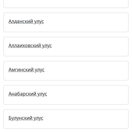
Алданский улус
Аллаиховский улус
Амгинский улус
Анабарский улус
Булунский улус