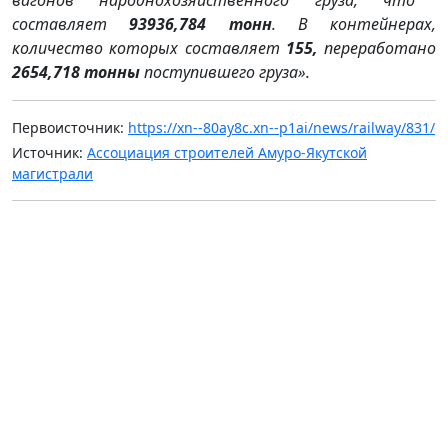
вагонов народнохозяйственного груза, что
составляет
93936,784 тонн
. В контейнерах,
количество которых составляет
155,
переработано
2654,718
тонны
поступившего груза».
Первоисточник:
https://xn--80ay8c.xn--p1ai/news/railway/831/
Источник:
Ассоциация строителей Амуро-Якутской
магистрали