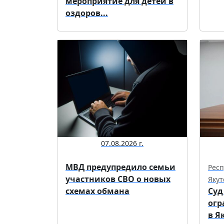
мероприятие для детей в
оздоров...
07.08.2026 г.
МВД предупредило семьи
Респ
участников СВО о новых
Якут
схемах обмана
Суд
огр
в Я