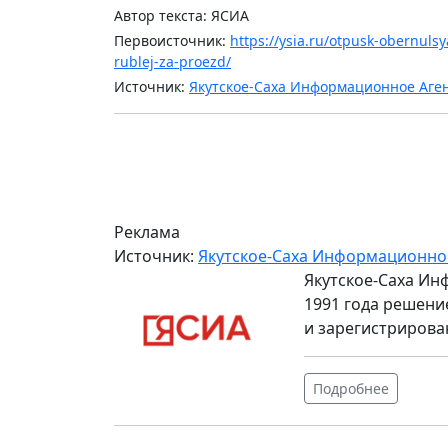
Автор текста: ЯСИА
Первоисточник:
https://ysia.ru/otpusk-obernuls
rublej-za-proezd/
Источник:
Якутское-Саха Информационное Аге
Реклама
Источник:
Якутское-Саха Информационно
Якутское-Саха Ин
1991 года решени
и зарегистрирова
Подробнее