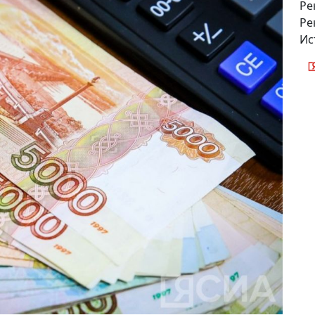
Ре
Ре
Ис