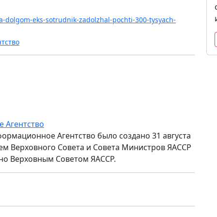
ya-dolgom-eks-sotrudnik-zadolzhal-pochti-300-tysyach-
нтство
е Агентство
формационное Агентство было создано 31 августа
ем Верховного Совета и Совета Министров ЯАССР
но Верховным Советом ЯАССР.