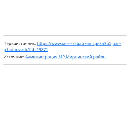
Первоисточник:
https://www.xn----7sbab7amcgekn3b5j.xn--
p1ai/novosti/?id=19871
Источник:
Администрация МР Мирнинский район