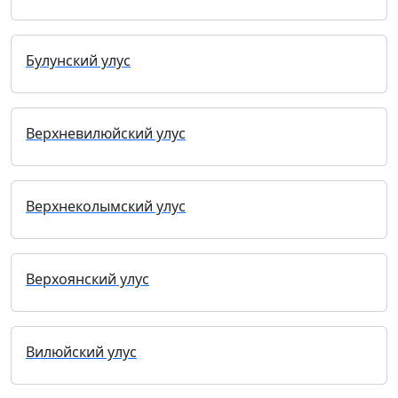
Булунский улус
Верхневилюйский улус
Верхнеколымский улус
Верхоянский улус
Вилюйский улус