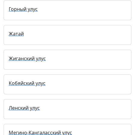
Горный улус
Жатай
Жиганский улус
Кобяйский улус
Ленский улус
Мегино-Кангаласский улус