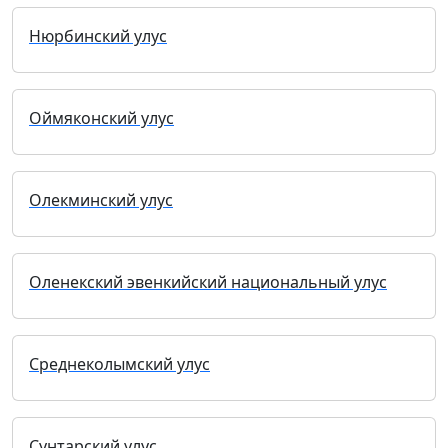
Нюрбинский улус
Оймяконский улус
Олекминский улус
Оленекский эвенкийский национальный улус
Среднеколымский улус
Сунтарский улус