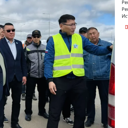
Ре
Ре
Ис