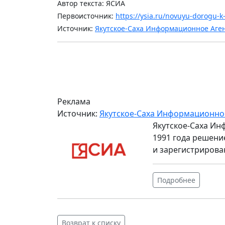
Автор текста: ЯСИА
Первоисточник:
https://ysia.ru/novuyu-dorogu-
Источник:
Якутское-Саха Информационное Аге
Реклама
Источник:
Якутское-Саха Информационно
Якутское-Саха Ин
1991 года решени
и зарегистрирова
Подробнее
Возврат к списку