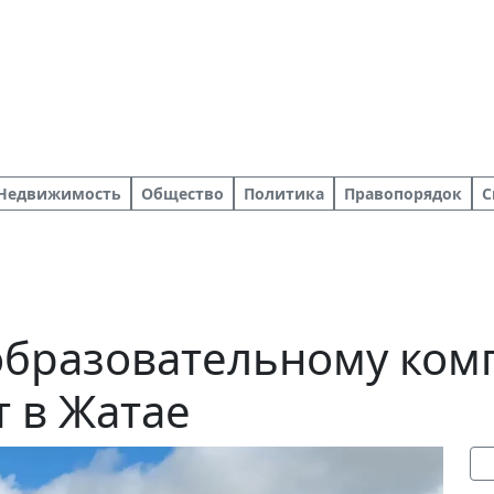
Недвижимость
Общество
Политика
Правопорядок
С
образовательному комп
т в Жатае