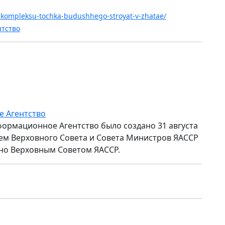
k-kompleksu-tochka-budushhego-stroyat-v-zhatae/
нтство
е Агентство
формационное Агентство было создано 31 августа
ем Верховного Совета и Совета Министров ЯАССР
но Верховным Советом ЯАССР.